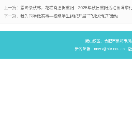
上一篇：
霜降染秋林，花糕寄愿贺重阳—2025年秋日重阳活动圆满举
下一篇：
我为同学做实事—校级学生组织开展“军训送清凉”活动
鼓山校区：合肥市巢湖市凤
新闻邮箱：news@htc.edu.c